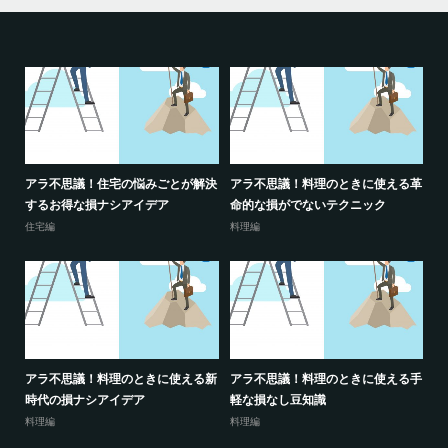
解決
アラ不思議！住宅の悩みごとが解決
アラ不思議！料理のときに使える革
ア
するお得な損ナシアイデア
命的な損がでないテクニック
単
住宅編
料理編
掃
使え
アラ不思議！料理のときに使える新
アラ不思議！料理のときに使える手
ア
時代の損ナシアイデア
軽な損なし豆知識
る
料理編
料理編
お