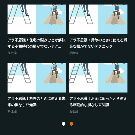
る昭
アラ不思議！住宅の悩みごとが解決
アラ不思議！掃除のときに使える満
ア
する令和時代の損がでないテク...
足な損がでないテクニック
期
住宅編
掃除編
掃
る新
アラ不思議！料理のときに使える未
アラ不思議！お金に困ったとき使え
ア
来の損なし豆知識
る画期的な損なし豆知識
き
料理編
お金編
掃