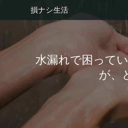
損ナシ生活
水漏れで困って
が、