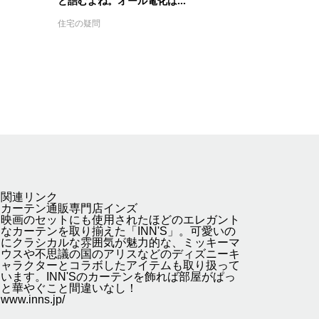
と詰むよね。オール電化は...
住宅の疑問
関連リンク
カーテン通販専門店インズ
映画のセットにも使用されたほどのエレガント
なカーテンを取り揃えた「INN'S」。可愛いの
にクラシカルな雰囲気が魅力的な、ミッキーマ
ウスや不思議の国のアリスなどのディズニーキ
ャラクターとコラボしたアイテムも取り扱って
います。INN'Sのカーテンを飾れば部屋がぱっ
と華やぐこと間違いなし！
www.inns.jp/