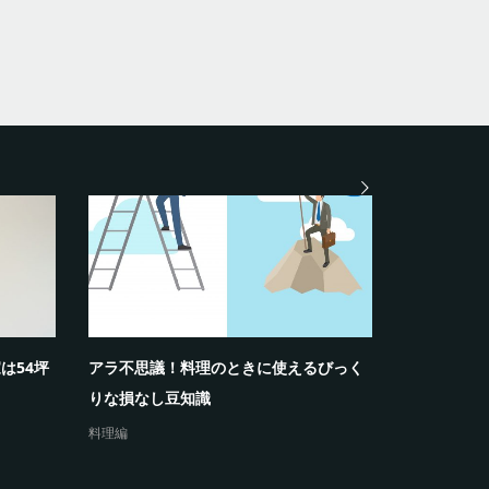
は54坪
アラ不思議！料理のときに使えるびっく
アラ不思議
りな損なし豆知識
めな損がで
料理編
料理編