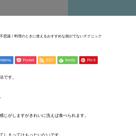
不思議！料理のときに使えるおすすめな損がでないテクニック
Hatena
Pocket
RSS
feedly
Pin it
法です。
。
感じがしますがきれいに洗えば食べられます。
てしまってはもったいないです。