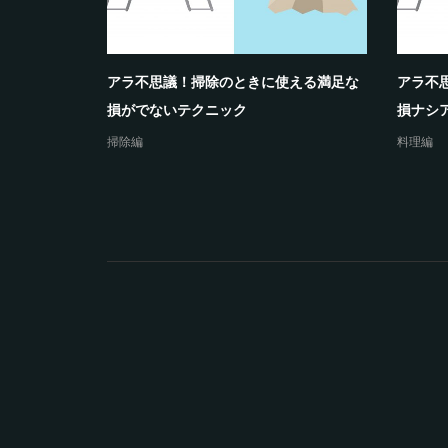
える未来の
アラ不思議！掃除のときに使える満足な
アラ不
損がでないテクニック
損ナシ
掃除編
料理編