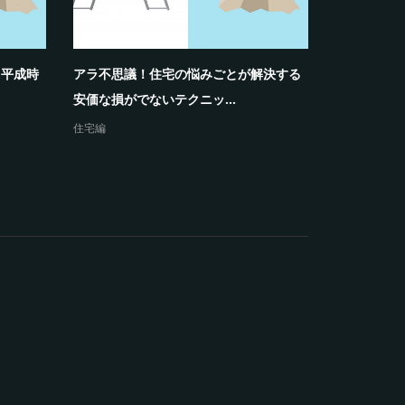
る平成時
アラ不思議！住宅の悩みごとが解決する
アラ不思議
安価な損がでないテクニッ...
安な損なし
住宅編
お金編