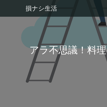
損ナシ生活
アラ不思議！料